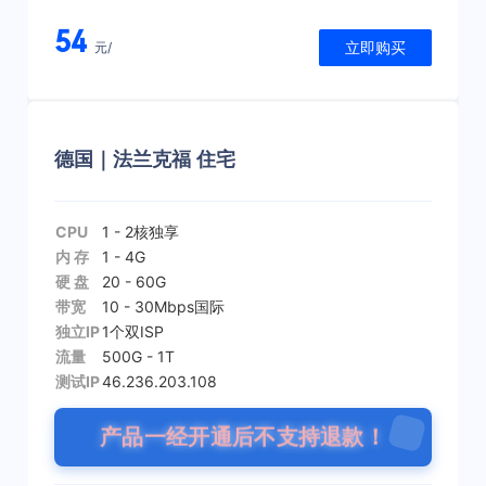
54
立即购买
元/
德国｜法兰克福 住宅
CPU
1 - 2核
独享
内 存
1 - 4G
硬 盘
20 - 60G
带宽
10 - 30Mbps
国际
独立IP
1个
双ISP
流量
500G - 1T
测试IP
46.236.203.108
产品一经开通后不支持退款！