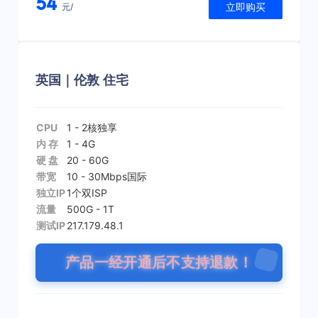
54
立即购买
元/
英国｜伦敦 住宅
CPU
1 - 2核
独享
内 存
1 - 4G
硬 盘
20 - 60G
带宽
10 - 30Mbps
国际
独立IP
1个
双ISP
流量
500G - 1T
测试IP
217.179.48.1
产品一经开通后不支持退款！