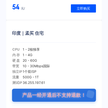
54
立即购买
元/
印度｜孟买 住宅
CPU
1 - 2核
独享
内 存
1 - 4G
硬 盘
20 - 60G
带宽
10 - 30Mbps
国际
独立IP
1个
双ISP
流量
500G - 1T
测试IP
36.255.197.61
产品一经开通后不支持退款！