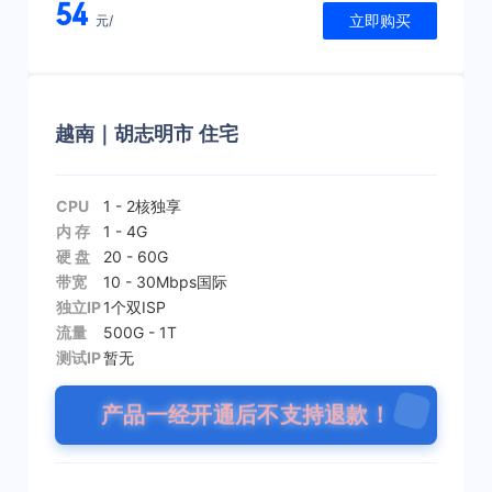
54
立即购买
元/
越南｜胡志明市 住宅
CPU
1 - 2核
独享
内 存
1 - 4G
硬 盘
20 - 60G
带宽
10 - 30Mbps
国际
独立IP
1个
双ISP
流量
500G - 1T
测试IP
暂无
产品一经开通后不支持退款！