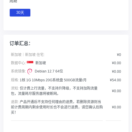
周期
30天
订单汇总：
新加坡｜新加坡 住宅:
¥0
数据中心:
新加坡
¥0.00
系统镜像:
Debian 12.7 64位
¥0.00
规格:
1核 1G 10Mbps 20G系统盘 500GB流量/月
¥54.00
须知:
仅计费上行流量，不支持升降级，不支持加购流量
¥0.00
包，流量耗尽服务器将被断网。
退款:
产品开通后不支持任何理由的退费，若删除资源则当
前计费周期内剩余使用时长也不会进行退费，请您确认后购
¥0.00
买！