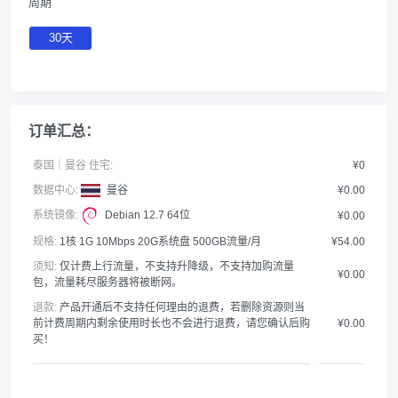
周期
30天
订单汇总：
泰国｜曼谷 住宅:
¥0
数据中心:
曼谷
¥0.00
系统镜像:
Debian 12.7 64位
¥0.00
规格:
1核 1G 10Mbps 20G系统盘 500GB流量/月
¥54.00
须知:
仅计费上行流量，不支持升降级，不支持加购流量
¥0.00
包，流量耗尽服务器将被断网。
退款:
产品开通后不支持任何理由的退费，若删除资源则当
前计费周期内剩余使用时长也不会进行退费，请您确认后购
¥0.00
买！