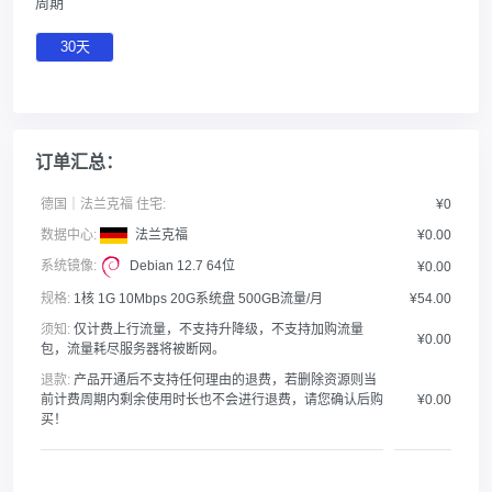
周期
30天
订单汇总：
德国｜法兰克福 住宅:
¥0
数据中心:
法兰克福
¥0.00
系统镜像:
Debian 12.7 64位
¥0.00
规格:
1核 1G 10Mbps 20G系统盘 500GB流量/月
¥54.00
须知:
仅计费上行流量，不支持升降级，不支持加购流量
¥0.00
包，流量耗尽服务器将被断网。
退款:
产品开通后不支持任何理由的退费，若删除资源则当
前计费周期内剩余使用时长也不会进行退费，请您确认后购
¥0.00
买！