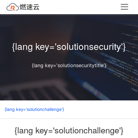
{lang key='solutionsecurity'}
{lang key='solutionsecuritytitle'}
{lang key='solutionchallenge'}
{lang key='solutionchallenge'}
{lang key='solutionadvantage'}